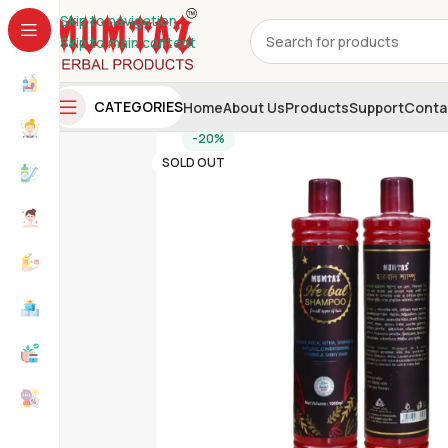
Skip to navigation
Skip to main content
CATEGORIES
Home
About Us
Products
Support
Conta
-20%
SOLD OUT