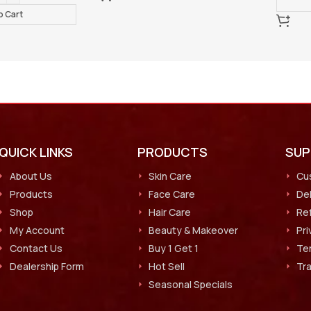
Add To Cart
QUICK LINKS
PRODUCTS
SU
About Us
Skin Care
Cu
Products
Face Care
Del
Shop
Hair Care
Ref
My Account
Beauty & Makeover
Pri
Contact Us
Buy 1 Get 1
Te
Dealership Form
Hot Sell
Tr
Seasonal Specials