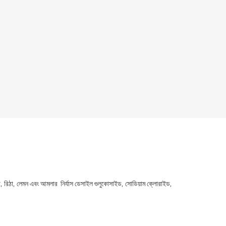
 রিঠা, লেমন এবং আমলার নির্যাস ডেসাইল গুলুকোসাইড, সোডিয়াম ক্লোরাইড,