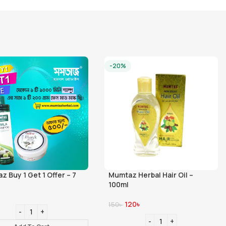
-20%
-20%
7
Mumtaz Herbal Hair Oil –
Mumtaz Herbal S
100ml
900ml
120
৳
440
৳
150
৳
550
৳