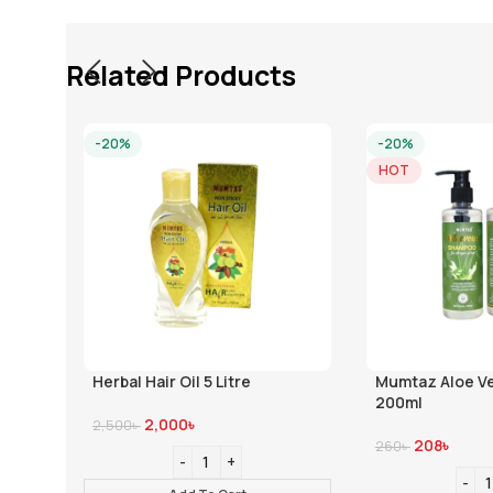
Related Products
-20%
HOT
r Oil 5 Litre
Mumtaz Aloe Vera Shampoo –
200ml
000
৳
208
৳
260
৳