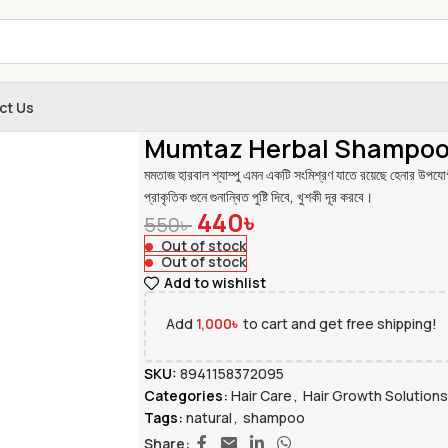
ct Us
Home
»
Shop
»
Mumtaz Herbal Shampoo – 1 Li
Mumtaz Herbal Shampoo –
মমতাজ হারবাল শ্যাম্পু এমন একটি সংমিশ্রণ যাতে রয়েছে হেনার উপযোগ
প্রাকৃতিক গুনে গুনান্বিত পুষ্টি দিবে, খুশকী দূর করবে।
440
৳
550
৳
Out of stock
Out of stock
Add to wishlist
Add
1,000
৳
to cart and get free shipping!
SKU:
8941158372095
Categories:
Hair Care
,
Hair Growth Solutions
Tags:
natural
,
shampoo
Share: