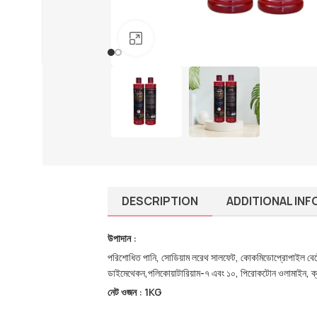
01910-656565
info@mumtazherbal.com
Click to enlarge
Dealership Form
DESCRIPTION
ADDITIONAL IN
উপাদান :
পরিশোধিত পানি, সোডিয়াম লরেথ সালফেট, কোকমিডোপ্রোপাইল বেটে
ডাইমেথেকন,পলিকোয়াটারিয়াম-৭ এবং ১০, পিরোকটোন ওলামাইন, ক
নেট ওজন : 1KG