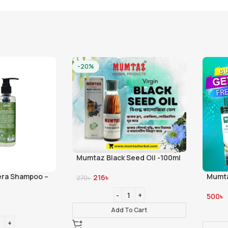
-20%
Mumtaz Black Seed Oil -100ml
Mumtaz Buy 1 Get 1 Offer – 
216
৳
270
৳
500
৳
Add To Cart