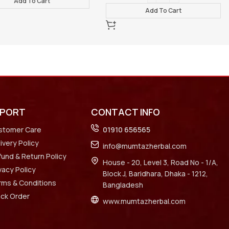
Add To Cart
Add To C
PPORT
CONTACT INFO
stomer Care
01910 656565
ivery Policy
info@mumtazherbal.com
und & Return Policy
House - 20, Level 3, Road No - 1/A,
vacy Policy
Block J, Baridhara, Dhaka - 1212,
rms & Conditions
Bangladesh
ack Order
www.mumtazherbal.com