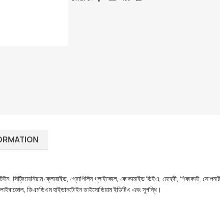
FORMATION
ইন, সিট্রিমোনিয়াম ক্লোরাইড, প্রোপিলিন গ্লাইকোল, কোকামাইড ডিইএ, মেহেদী, শিকাকাই, সোপনাট,
্লাইবাজোল, ডিএমডিএম হাইডানটোইন ডাইসোডিয়াম ইডিটিএ এবং সুগন্ধি।