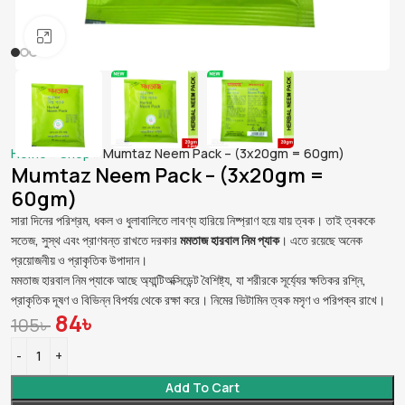
Click to enlarge
Home
»
Shop
»
Mumtaz Neem Pack – (3x20gm = 60gm)
Mumtaz Neem Pack – (3x20gm =
60gm)
সারা দিনের পরিশ্রম, ধকল ও ধুলাবালিতে লাবণ্য হারিয়ে নিষ্প্রাণ হয়ে যায় ত্বক। তাই ত্বককে
সতেজ, সুস্থ এবং প্রাণবন্ত রাখতে দরকার
মমতাজ হারবাল নিম প্যাক
। এতে রয়েছে অনেক
প্রয়োজনীয় ও প্রাকৃতিক উপাদান।
মমতাজ হারবাল নিম প্যাকে আছে অ্যান্টিঅক্সিডেন্ট বৈশিষ্ট্য, যা শরীরকে সূর্য্যের ক্ষতিকর রশ্নি,
প্রাকৃতিক দূষণ ও বিভিন্ন বিপর্যয় থেকে রক্ষা করে। নিমের ভিটামিন ত্বক মসৃণ ও পরিপক্ব রাখে।
84
৳
105
৳
Add To Cart