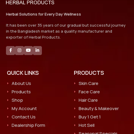
Herbal Solutions for Every Day Wellness
It has been over 35 years of our gradual but successful journey
in the Bangladesh market as a quality manufacturer and
exporter of Herbal Products.
QUICK LINKS
PRODUCTS
About Us
Skin Care
Products
Face Care
Shop
Hair Care
My Account
Beauty & Makeover
Contact Us
Buy 1 Get 1
Dealership Form
Hot Sell
Seasonal Specials