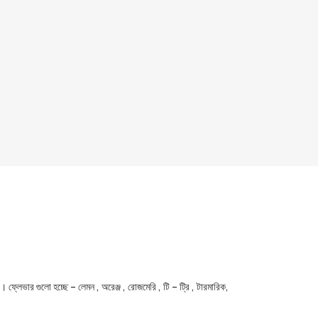
র গুলো হচ্ছে – লেমন , অরেঞ্জ , রোজমেরি , টি – ট্রি , টারমারিক,