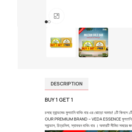
01910-656565
info@mumtazherbal.com
Click to enlarge
Dealership Form
DESCRIPTION
BUY 1 GET 1
চলছে হ্যান্ডমেড মুলতানি বাথিং বার এর ঝোড়ো অফার! ১টি কিনলে ১ট
OUR PREMIUM BRAND – VEDA ESSENCE মুলতানি গোল্ড বাথিং বার
স্যান্ডাল, চিত্রনিলা, স্যাফরন বাথিং বার । অফারটি সীমিত সময়ের জন