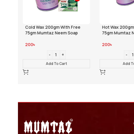
ree
Hot Wax 200gm With Free
Mumtaz Rose W
p
75gm Mumtaz Neem Soap
136
৳
170
৳
200
৳
Add T
Add To Cart