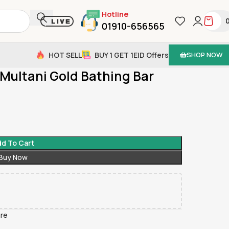
Hotline
01910-656565
HOT SELL
BUY 1 GET 1
EID Offers
SHOP NOW
ni Gold Bathing Bar Lemon + Orange – 100gm
Multani Gold Bathing Bar
d To Cart
Buy Now
are