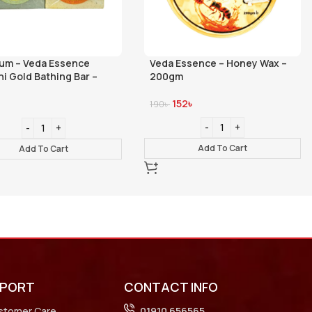
 Essence – Honey Wax –
Waxing Strip – 100 Pcs – Big
gm
Size
152
৳
176
৳
220
৳
Add To Cart
Add To Cart
PPORT
CONTACT INFO
stomer Care
01910 656565