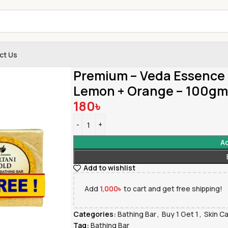
ct Us
Home
»
Shop
»
Premium – Veda Essence Multa
Premium – Veda Essence 
Lemon + Orange – 100gm
180
৳
Ad
Add to wishlist
Add
1,000
৳
to cart and get free shipping!
Categories:
Bathing Bar
,
Buy 1 Get 1
,
Skin C
Tag:
Bathing Bar