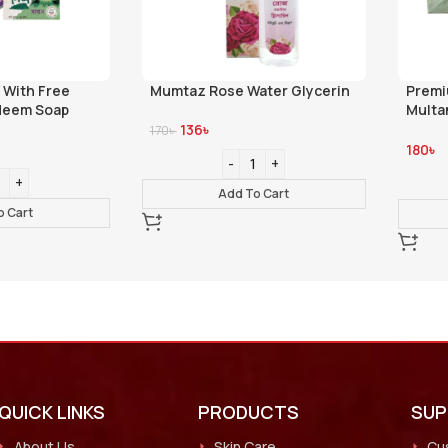
ater Glycerin
Premium – Veda Essence
Veda
Multani Gold Bathing Bar –
200
100gm- Tea Tree Saffron
180
৳
190
৳
o Cart
Add To Cart
QUICK LINKS
PRODUCTS
SU
About Us
Skin Care
Cu