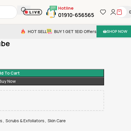
Hotline
01910-656565
HOT SELL
BUY 1 GET 1
EID Offers
SHOP NOW
ube
d To Cart
Buy Now
ts
,
Scrubs & Exfoliators
,
Skin Care