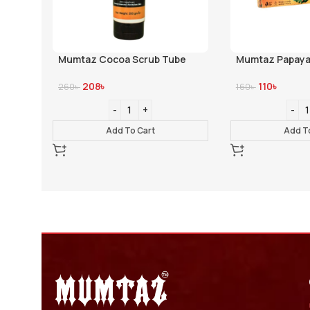
Mumtaz Cocoa Scrub Tube
Mumtaz Papaya 
208
৳
110
৳
260
৳
160
৳
Add To Cart
Add T