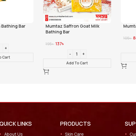
Bathing Bar
Mumtaz Saffron Goat Milk
Mumta
Bathing Bar
8
105
৳
137
৳
195
৳
o Cart
Add To Cart
QUICK LINKS
PRODUCTS
SU
About Us
Skin Care
Cu