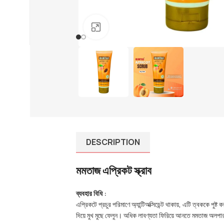
01910-656565
info@mumtazherbal.com
Click to enlarge
Dealership Form
DESCRIPTION
মমতাজ এপ্রিকট স্ক্রাব
ব্যবহার বিধি :
এপ্রিকটে প্রচুর পরিমাণে অ্যান্টিঅক্সিডেন্ট থাকায়, এটি ত্বককে পুষ
দিয়ে মুখ মুছে ফেলুন। অধিক লাবণ্যতা ফিরিয়ে আনতে মমতাজ অলপার