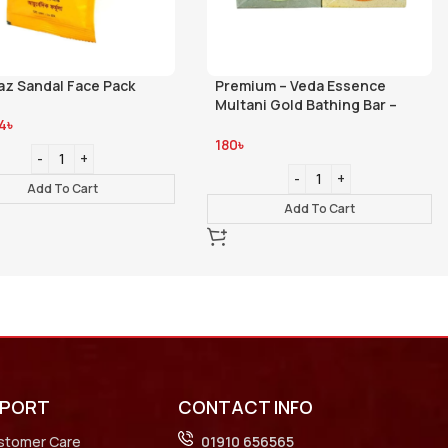
z Sandal Face Pack
Premium – Veda Essence
Multani Gold Bathing Bar –
100gm- Tea Tree Saffron
4
৳
180
৳
Add To Cart
Add To Cart
PPORT
CONTACT INFO
stomer Care
01910 656565