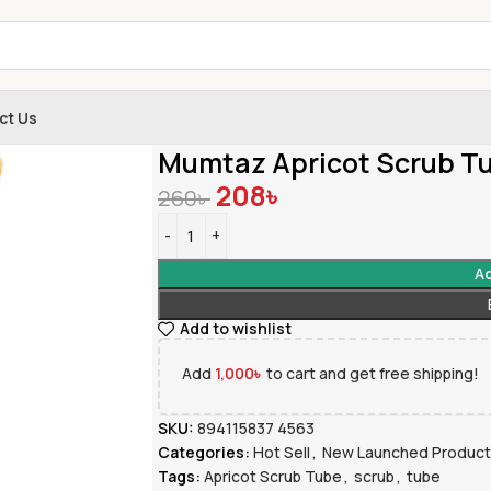
ct Us
Home
»
Shop
»
Mumtaz Apricot Scrub Tube
Mumtaz Apricot Scrub T
208
৳
260
৳
Ad
Add to wishlist
Add
1,000
৳
to cart and get free shipping!
SKU:
894115837 4563
Categories:
Hot Sell
,
New Launched Produc
Tags:
Apricot Scrub Tube
,
scrub
,
tube